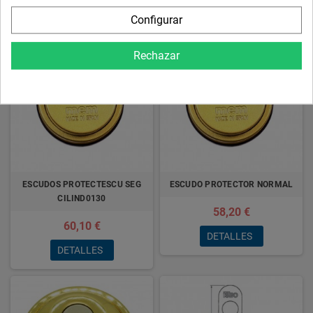
DETALLES
Configurar
Rechazar
ESCUDOS PROTECTESCU SEG
ESCUDO PROTECTOR NORMAL
CILIND0130
58,20 €
60,10 €
DETALLES
DETALLES