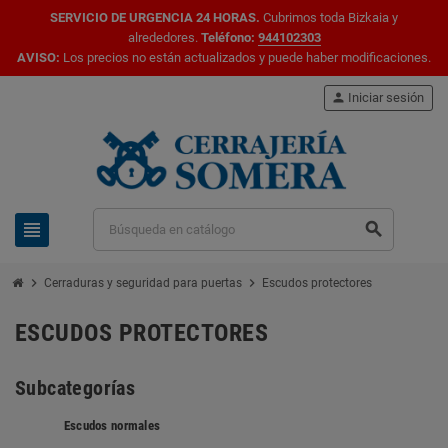
SERVICIO DE URGENCIA 24 HORAS.
Cubrimos toda Bizkaia y
alrededores.
Teléfono:
944102303
AVISO:
Los precios no están actualizados y puede haber modificaciones.
person
Iniciar sesión
view_headline
search
chevron_right
chevron_right
Cerraduras y seguridad para puertas
Escudos protectores
ESCUDOS PROTECTORES
Subcategorías
Escudos normales