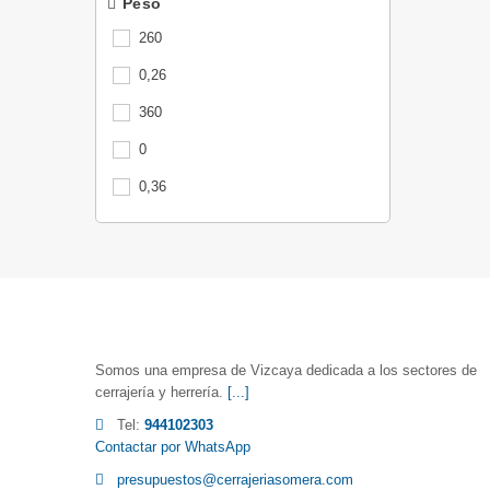
Peso
260
0,26
360
0
0,36
Somos una empresa de Vizcaya dedicada a los sectores de
cerrajería y herrería.
[...]
Tel:
944102303
Contactar por WhatsApp
presupuestos@cerrajeriasomera.com