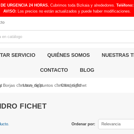
 DE URGENCIA 24 HORAS.
Cubrimos toda Bizkaia y alrededores.
Teléfono:
AVISO:
Los precios no están actualizados y puede haber modificaciones.
cto
ITAR SERVICIO
QUIÉNES SOMOS
NUESTRAS T
CONTACTO
BLOG
ht
chevron_right
chevron_right
 y Borjas
Llave de puntos
Cilindro fichet
NDRO FICHET
ducto.
Ordenar por:
Relevancia