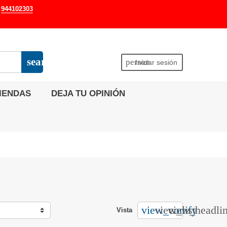
944102303
search
person
Iniciar sesión
IENDAS
DEJA TU OPINIÓN
view_comfy
view_list
view_headli
Vista