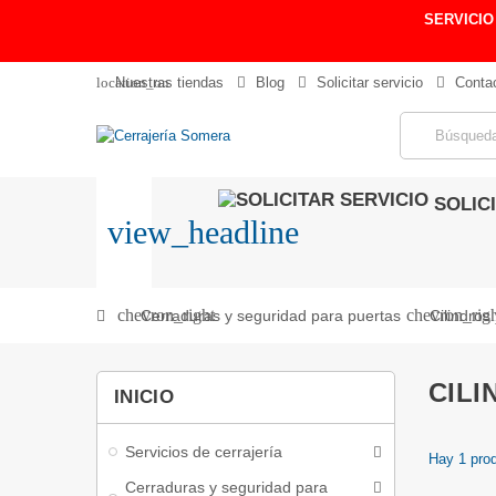
SERVICIO
location_on
Nuestras tiendas
Blog
Solicitar servicio
Conta
SOLIC
view_headline
chevron_right
chevron_rig
Cerraduras y seguridad para puertas
Cilindros
CILI
INICIO
Servicios de cerrajería
Hay 1 pro
Cerraduras y seguridad para