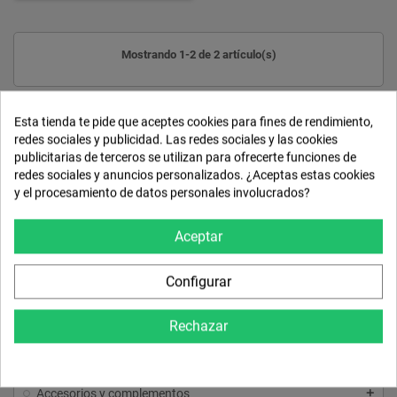
Mostrando 1-2 de 2 artículo(s)
Esta tienda te pide que aceptes cookies para fines de rendimiento,
INICIO
redes sociales y publicidad. Las redes sociales y las cookies
publicitarias de terceros se utilizan para ofrecerte funciones de
Servicios de cerrajería
redes sociales y anuncios personalizados. ¿Aceptas estas cookies
y el procesamiento de datos personales involucrados?
Servicio de cerrajería general
Servicio de cerrajería de cajas fuertes
Aceptar
Servicio de cerrajería de vehículos
Más de 10 años (normal y urgente)
Configurar
Menos de 10 años (normal y urgente)
Rechazar
Servicio de muelle electromecánico
Cerraduras y seguridad para puertas
Accesorios y complementos