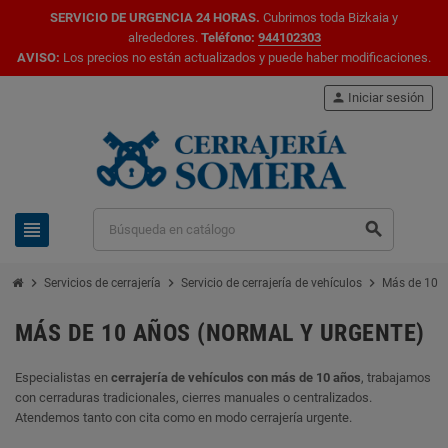
SERVICIO DE URGENCIA 24 HORAS.
Cubrimos toda Bizkaia y
alrededores.
Teléfono:
944102303
AVISO:
Los precios no están actualizados y puede haber modificaciones.
person
Iniciar sesión
view_headline
search
chevron_right
chevron_right
chevron_right
Servicios de cerrajería
Servicio de cerrajería de vehículos
Más de 10 a
MÁS DE 10 AÑOS (NORMAL Y URGENTE)
Especialistas en
cerrajería de vehículos con más de 10 años
, trabajamos
con cerraduras tradicionales, cierres manuales o centralizados.
Atendemos tanto con cita como en modo cerrajería urgente.