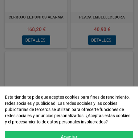
CERROJO LL.PUNTOS ALARMA
PLACA EMBELLECEDORA
168,20 €
40,90 €
DETALLES
DETALLES
Esta tienda te pide que aceptes cookies para fines de rendimiento,
redes sociales y publicidad. Las redes sociales y las cookies
publicitarias de terceros se utilizan para ofrecerte funciones de
redes sociales y anuncios personalizados. ¿Aceptas estas cookies
CERROJO LL.PUNTOS
CILINDRO LL.SERRETA OVALADO
y el procesamiento de datos personales involucrados?
REFORZADO
25,20 €
Aceptar