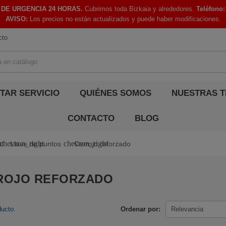
 DE URGENCIA 24 HORAS.
Cubrimos toda Bizkaia y alrededores.
Teléfono:
AVISO:
Los precios no están actualizados y puede haber modificaciones.
cto
ITAR SERVICIO
QUIÉNES SOMOS
NUESTRAS T
CONTACTO
BLOG
ht
chevron_right
chevron_right
Llave de puntos
Cerrojo reforzado
ROJO REFORZADO
ducto.
Ordenar por:
Relevancia