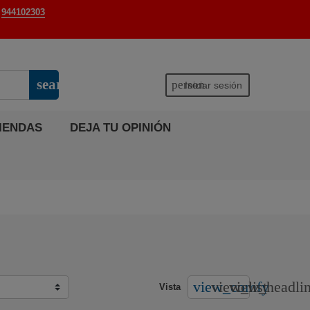
944102303
search
person
Iniciar sesión
IENDAS
DEJA TU OPINIÓN
view_comfy
view_list
view_headli
Vista