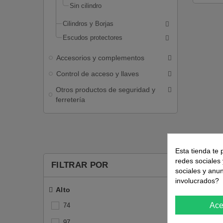
Sin cilindro
Cilindros y Borjas
Escudos protectores
Accesorios y complementos
Control de acceso y llaves
Otros productos de seguridad y
ferretería
Esta tienda te 
redes sociales 
FILTRAR POR
sociales y anu
involucrados?
Alto
Ace
74
97