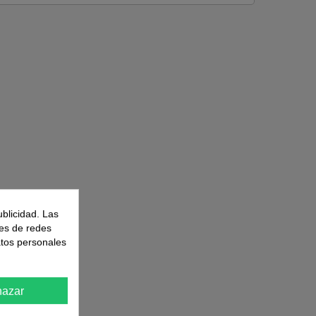
ublicidad. Las
nes de redes
atos personales
azar