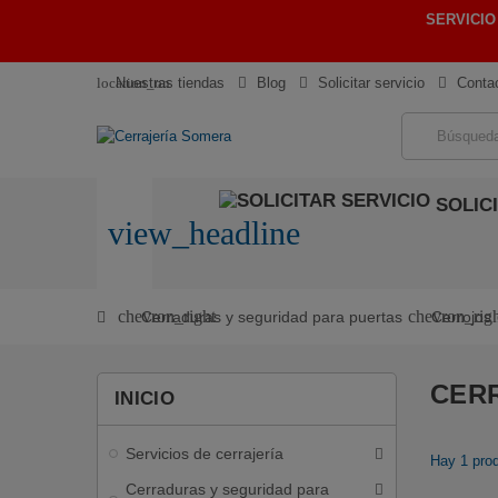
SERVICIO
location_on
Nuestras tiendas
Blog
Solicitar servicio
Conta
SOLIC
view_headline
chevron_right
chevron_rig
Cerraduras y seguridad para puertas
Cerrojos
CER
INICIO
Servicios de cerrajería
Hay 1 pro
Cerraduras y seguridad para