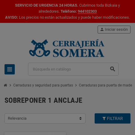
SERVICIO DE URGENCIA 24 HORAS.
Cubrimos toda Bizkaia y
alrededores.
Teléfono:
944102303
AVISO:
Los precios no están actualizados y puede haber modificaciones.
person
Iniciar sesión
view_headline
search
chevron_right
chevron_right
Cerraduras y seguridad para puertas
Cerraduras para puerta de mader
SOBREPONER 1 ANCLAJE
Relevancia
FILTRAR