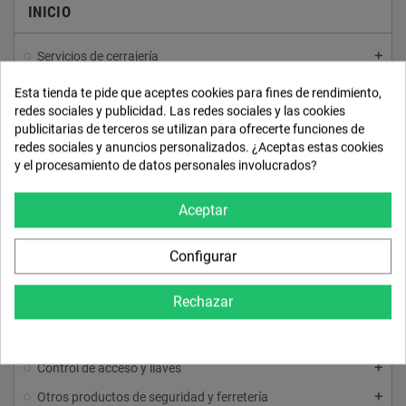
INICIO
Servicios de cerrajería
Cerraduras y seguridad para puertas
Esta tienda te pide que aceptes cookies para fines de rendimiento,
Cerraduras para puerta de cristal
redes sociales y publicidad. Las redes sociales y las cookies
publicitarias de terceros se utilizan para ofrecerte funciones de
Cerraduras para puerta de madera
redes sociales y anuncios personalizados. ¿Aceptas estas cookies
Llave serreta
y el procesamiento de datos personales involucrados?
Sobreponer 1 anclaje
Aceptar
Cerraduras para puerta metálica y persianas
Cerrojos
Configurar
Cilindros y Borjas
Rechazar
Escudos protectores
Accesorios y complementos
Control de acceso y llaves
Otros productos de seguridad y ferretería