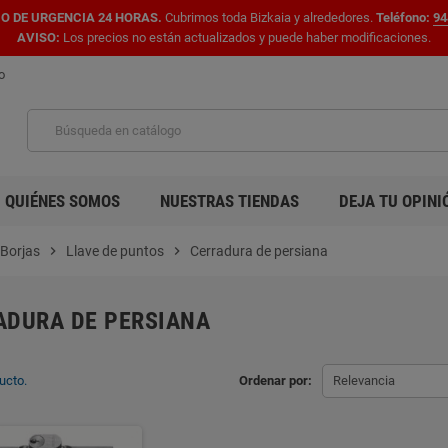
IO DE URGENCIA 24 HORAS.
Cubrimos toda Bizkaia y alrededores.
Teléfono:
94
AVISO:
Los precios no están actualizados y puede haber modificaciones.
o
QUIÉNES SOMOS
NUESTRAS TIENDAS
DEJA TU OPINI
 Borjas
chevron_right
Llave de puntos
chevron_right
Cerradura de persiana
ADURA DE PERSIANA
ucto.
Ordenar por:
Relevancia