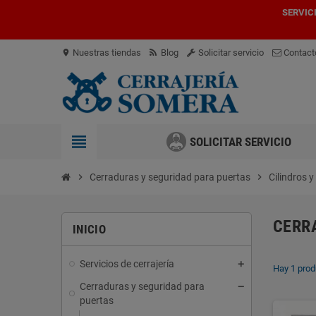
SERVIC
Nuestras tiendas
Blog
Solicitar servicio
Contact
location_on
view_headline
SOLICITAR SERVICIO
chevron_right
Cerraduras y seguridad para puertas
chevron_right
Cilindros y
CERR
INICIO
Servicios de cerrajería
Hay 1 prod
Cerraduras y seguridad para
puertas