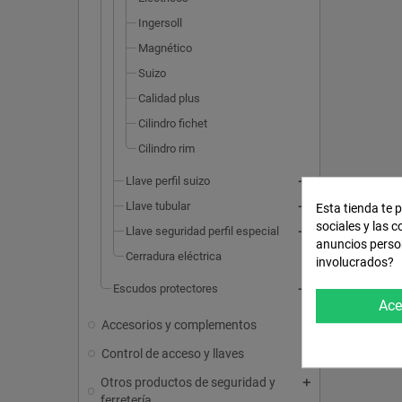
Ingersoll
Magnético
Suizo
Calidad plus
Cilindro fichet
Cilindro rim
Llave perfil suizo
Llave tubular
Esta tienda te 
sociales y las c
Llave seguridad perfil especial
anuncios perso
Cerradura eléctrica
involucrados?
Escudos protectores
Ace
Accesorios y complementos
Control de acceso y llaves
Otros productos de seguridad y
ferretería