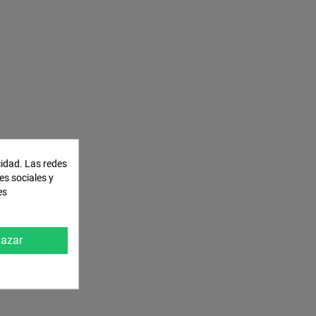
cidad. Las redes
es sociales y
es
azar