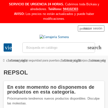
SERVICIO DE URGENCIA 24 HORAS.
Cubrimos toda Bizkaia y
alrededores.
Teléfono:
944102303
AVISO:
Los precios no están actualizados y puede haber
modificaciones.
person
Iniciar sesión
view_headline
search
chevron_right
chevron_right
chevron_righ
Cerraduras y seguridad para puertas
Cilindros y Borjas
Llave serret
REPSOL
En este momento no disponemos de
productos en esta categoría.
Próximamente tendremos nuevos productos disponibles. Disculpe
las molestias.